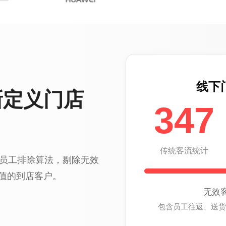
线下
新定义门店
347
传统客流统计
术及员工排除算法，剔除无效
值的到店客户。
无效
包含员工往返、送货