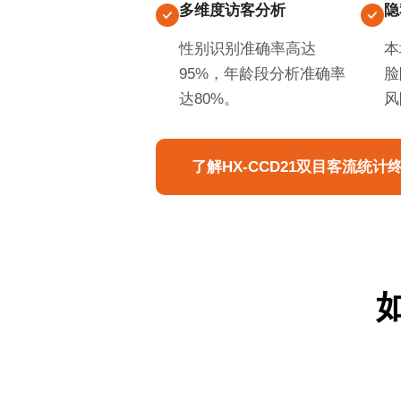
多维度访客分析
隐
性别识别准确率高达
本
95%，年龄段分析准确率
脸
达80%。
风
了解HX-CCD21双目客流统计