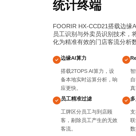
统计终端
FOORIR HX-CCD21搭载边缘
员工识别与外卖员识别技术，
化为精准有效的门店客流分析
边缘AI算力
R
搭载2TOPS AI算力，设
智
备本地实时运算分析，响
自
应更快。
真
员工精准过滤
多
工牌区分员工与到店顾
支
客，剔除员工产生的无效
联
客流。
数