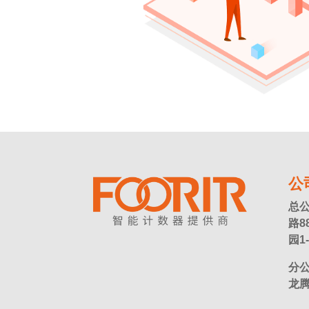
公
总
路8
园1-
分
龙腾