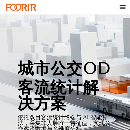
城市公交OD
客流统计解
决方案
依托双目客流统计终端与 AI 智能算
法，
采集
非人脸唯一特征值，
实现公
交客流数据与多维度分析