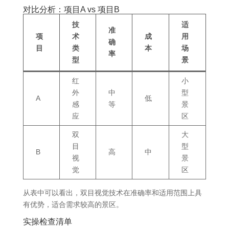
对比分析：项目A vs 项目B
技
适
准
项
术
成
用
确
目
类
本
场
率
型
景
红
小
外
中
型
A
低
感
等
景
应
区
双
大
目
型
B
高
中
视
景
觉
区
从表中可以看出，双目视觉技术在准确率和适用范围上具
有优势，适合需求较高的景区。
实操检查清单