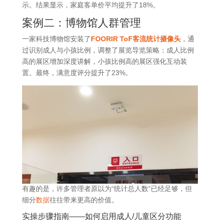
示。结果显示，家庭客单价平均提升了18%。
案例二：
博物馆
人群管理
一家科技博物馆安装了
FOORIR
ToF客流统计摄像头
，通
过识别成人与小孩比例，调整了展览导览策略：成人比例
高的展区增加深度讲解，小孩比例高的展区强化互动装
置。最终，满意度评分提升了23%。
有趣的是，许多管理者原以为“统计总人数”已经足够，但
细分
数据
往往带来更高的价值。
实操步骤指南——如何启用成人/儿童区分功能