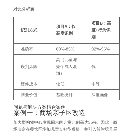
对比分析表
项目B：高
项目A：仅
识别方式
度+行为识
高度识别
别
准确率
80%-85%
92%-96%
高（儿童与
误判风险
矮个成人混
低
淆）
硬件成本
较低
中等
商业价值
基础统计
深度画像
问题与解决方案结合案例
案例一：商场亲子区改造
某大型购物中心发现周末的儿童比例高达35%。因此，商
场决定在餐饮区增加儿童友好型餐椅，并引入益智玩具展