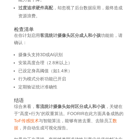
过度追求硬件高配
，却忽视了后台数据应用，最终造成
资源浪费。
检查清单
在你计划启用
客流统计摄像头区分成人和小孩
功能前，请
确认：
摄像头支持3D或AI识别
安装高度合理（2.8米以上）
已设定身高阈值（如1.4米）
行为模式分析功能已开启
定期验证统计准确性
结语
综合来看，
客流统计摄像头如何区分成人和小孩
，关键在
于“高度+行为”的双重算法。FOORIR在此方面具备成熟的
ToF传感技术
与智能算法，能够有效去重、去除员工
数
据
，并自动生成可视化报告。