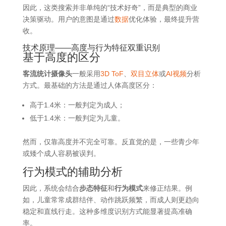
因此，这类搜索并非单纯的“技术好奇”，而是典型的商业
决策驱动。用户的意图是通过
数据
优化体验，最终提升营
收。
技术原理——高度与行为特征双重识别
基于高度的区分
客流统计摄像头
一般采用
3D ToF
、
双目立体
或
AI视频
分析
方式。最基础的方法是通过人体高度区分：
高于1.4米：一般判定为成人；
低于1.4米：一般判定为儿童。
然而，仅靠高度并不完全可靠。反直觉的是，一些青少年
或矮个成人容易被误判。
行为模式的辅助分析
因此，系统会结合
步态特征
和
行为模式
来修正结果。例
如，儿童常常成群结伴、动作跳跃频繁，而成人则更趋向
稳定和直线行走。这种多维度识别方式能显著提高准确
率。