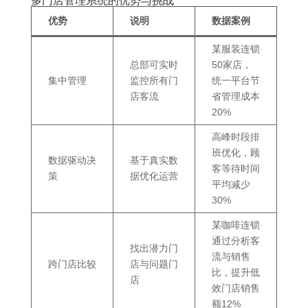
多门店管理系统的优势与挑战
优势
说明
数据案例
某服装连锁
总部可实时
50家店，
集中管理
监控所有门
统一平台节
店客流
省管理成本
20%
高峰时段排
班优化，顾
数据驱动决
基于真实数
客等待时间
策
据优化运营
平均减少
30%
某咖啡连锁
通过分析客
找出潜力门
流与销售
跨门店比较
店与问题门
比，提升低
店
效门店销售
额12%