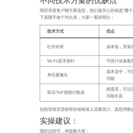
不同技术方案的优缺点
我经常跟客户聊方案选型，他们最关心的就是“哪个
下面随手做个对比表，大家一看就明白：
技术方式
优点
红外对射
成本低，安装
Wi-Fi/蓝牙探针
可统计设备数
成本适中，可
单目摄像头
功能
精度高，可过
双目/ToF智能计数器
功能丰富
别指望便宜货能帮你做精准人流量统计。真想用数
实操建议：
我吃过的亏，得提醒大家：