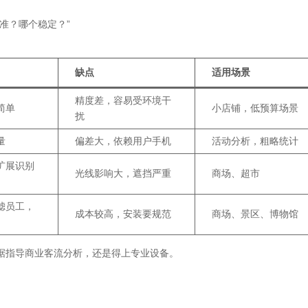
准？哪个稳定？”
缺点
适用场景
精度差，容易受环境干
简单
小店铺，低预算场景
扰
量
偏差大，依赖用户手机
活动分析，粗略统计
扩展识别
光线影响大，遮挡严重
商场、超市
滤员工，
成本较高，安装要规范
商场、景区、博物馆
据指导商业客流分析，还是得上专业设备。