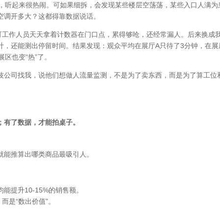
流，听起来很热闹。可如果细拆，会发现某些楼层空荡荡，某些入口人满为
空调开多大？这都得靠数据说话。
，可工作人员天天拿着计数器在门口点，累得够呛，还经常漏人。后来换成
计，还能测出停留时间。结果发现：观众平均在展厅A只待了3分钟，在展
区也变“热”了。
技公司找我，说他们想做人流量监测，不是为了卖东西，而是为了算工位
；有了数据，才能拍桌子。
就能推算出哪类商品最吸引人。
。
提升10-15%的销售额。
而是“数出价值”。