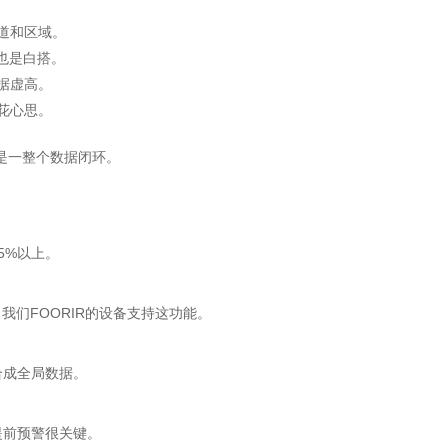
道和区域。
也是白搭。
据虚高。
花心思。
是一整个数据闭环。
5%以上。
我们FOORIR的设备支持这功能。
合成全局数据。
提前预警很关键。