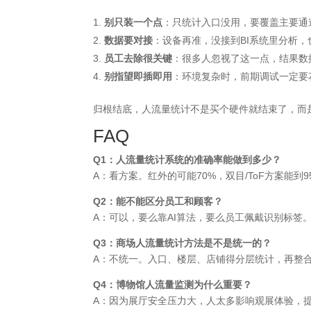
别只装一个点
：只统计入口没用，要覆盖主要通
数据要对接
：设备再准，没接到BI系统里分析，
员工去除很关键
：很多人忽视了这一点，结果数
别指望即插即用
：环境复杂时，前期调试一定要
归根结底，人流量统计不是买个硬件就结束了，而
FAQ
Q1：人流量统计系统的准确率能做到多少？
A：看方案。红外的可能70%，双目/ToF方案能到9
Q2：能不能区分员工和顾客？
A：可以，要么靠AI算法，要么员工佩戴识别标签。
Q3：商场人流量统计方法是不是统一的？
A：不统一。入口、楼层、店铺得分层统计，再整
Q4：博物馆人流量监测为什么重要？
A：因为展厅安全压力大，人太多影响观展体验，