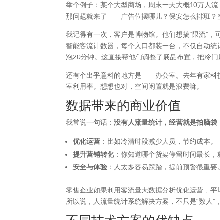
举个例子：某个大型商场，周末一天大概10万人
那问题就来了——广告位摆哪儿？保安怎么排班？
我记得有一次，客户是博物馆。他们想搞“限流”
智能客流计数器，每个入口都装一台，不仅自动统
泡20分钟。这直接帮他们调整了展品布置，把冷门展
还有个出乎意料的地方是——办公室。去年有家科
室利用率。想想也对，空间闲置就是浪费嘛。
数据带来的商业价值
我常说一句话：
没有人流量统计，经营就是拍脑袋
优化运营
：比如冷清时段减少人员，节约成本。
提升营销转化
：你知道哪个货架停留时间最长，
安全与体验
：人太多容易踩踏，提前预警很重要
零售企业如果利用客流量大数据分析优化运营，平均能
所以说，人流量统计系统解决方案，不只是“数人”，