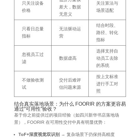
只关注设备
关注算法与
差大，数据
价格
场景适配
无意义
结合时段、
只看日总量
无法驱动运
路径、转化
指标
营
指标
选择支持自
忽视员工过
数据虚高
动员工去除
滤
的系统
按上文标准
不做验收测
交付后难评
进行手工对
试
估问题来源
照
结合真实落地场景：为什么 FOORIR 的方案更容易
通过“可用性”验收？
基于你之前提供过的项目经验（如四川新华书店落地场
景），FOORIR 在可用性交付中具有明显优势：
ToF+深度视觉双识别
→ 复杂场景下仍保持高精度