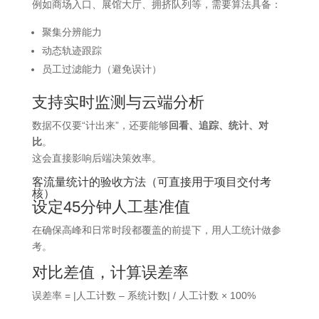
例如商场入口、展馆大厅、拥挤队列等，需要算法具备：
聚集分辨能力
动态轨迹跟踪
员工过滤能力（避免误计）
支持实时监测与云端分析
数据不仅要“计出来”，还要能够
回看、追踪、统计、对
比
。
这会直接影响后端决策效率。
客流量统计的验收方法（可直接用于项目交付考
核）
设定45分钟人工基准值
在确保高峰和日常时段都覆盖的前提下，用人工统计做参
考。
对比差值，计算误差率
误差率 = |人工计数 – 系统计数| / 人工计数 × 100%