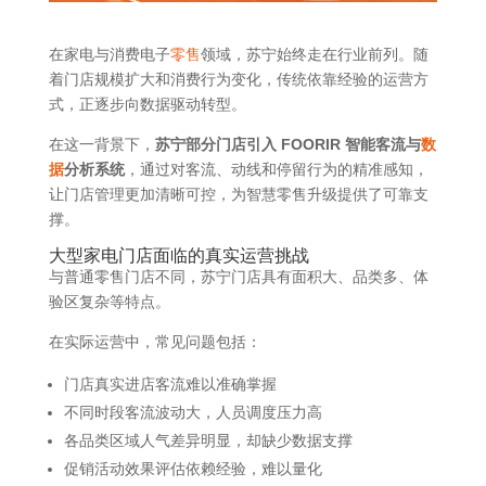
在家电与消费电子
零售
领域，苏宁始终走在行业前列。随
着门店规模扩大和消费行为变化，传统依靠经验的运营方
式，正逐步向数据驱动转型。
在这一背景下，
苏宁部分门店引入 FOORIR 智能客流与
数
据
分析系统
，通过对客流、动线和停留行为的精准感知，
让门店管理更加清晰可控，为智慧零售升级提供了可靠支
撑。
大型家电门店面临的真实运营挑战
与普通零售门店不同，苏宁门店具有面积大、品类多、体
验区复杂等特点。
在实际运营中，常见问题包括：
门店真实进店客流难以准确掌握
不同时段客流波动大，人员调度压力高
各品类区域人气差异明显，却缺少数据支撑
促销活动效果评估依赖经验，难以量化