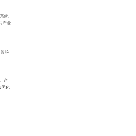
术系统
与产业
场景验
。这
法优化