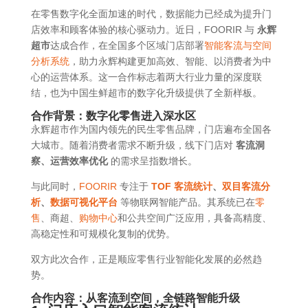
在零售数字化全面加速的时代，数据能力已经成为提升门
店效率和顾客体验的核心驱动力。近日，FOORIR 与
永辉
超市
达成合作，在全国多个区域门店部署
智能客流与空间
分析系统
，助力永辉构建更加高效、智能、以消费者为中
心的运营体系。这一合作标志着两大行业力量的深度联
结，也为中国生鲜超市的数字化升级提供了全新样板。
合作背景：数字化零售进入深水区
永辉超市作为国内领先的民生零售品牌，门店遍布全国各
大城市。随着消费者需求不断升级，线下门店对
客流洞
察、运营效率优化
的需求呈指数增长。
与此同时，
FOORIR
专注于
TOF 客流统计
、
双目客流分
析
、
数据可视化平台
等物联网智能产品。其系统已在
零
售
、商超、
购物中心
和公共空间广泛应用，具备高精度、
高稳定性和可规模化复制的优势。
双方此次合作，正是顺应零售行业智能化发展的必然趋
势。
合作内容：从客流到空间，全链路智能升级