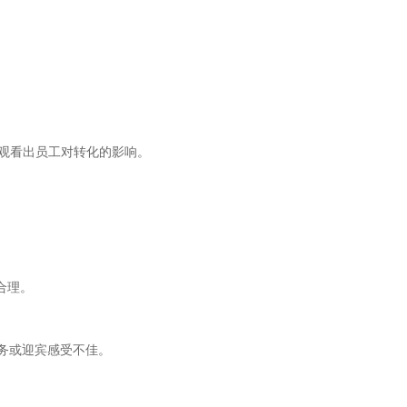
直观看出员工对转化的影响。
）
合理。
服务或迎宾感受不佳。