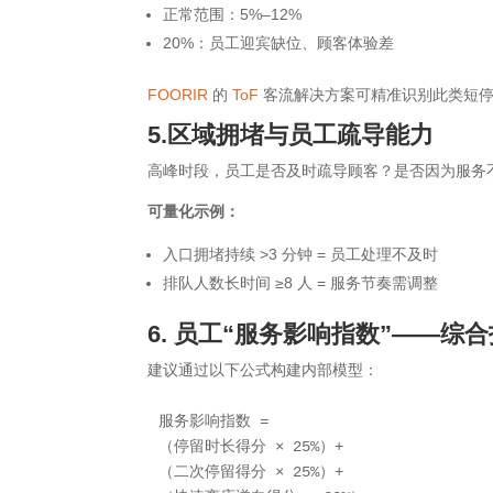
正常范围：5%–12%
20%：员工迎宾缺位、顾客体验差
FOORIR
的
ToF
客流解决方案可精准识别此类短
5.
区域拥堵与员工疏导能力
高峰时段，员工是否及时疏导顾客？是否因为服务
可量化示例：
入口拥堵持续 >3 分钟 = 员工处理不及时
排队人数长时间 ≥8 人 = 服务节奏需调整
6. 员工“服务影响指数”——综
建议通过以下公式构建内部模型：
服务影响指数 = 

（停留时长得分 × 25%）+

（二次停留得分 × 25%）+
