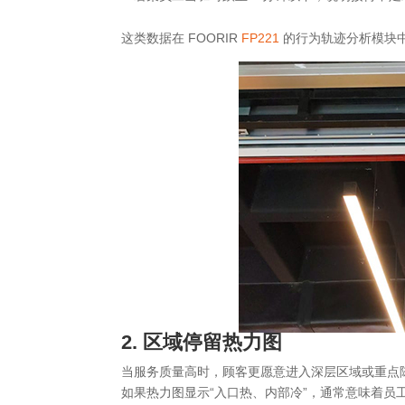
这类数据在 FOORIR
FP221
的行为轨迹分析模块
2. 区域停留
热力图
当服务质量高时，顾客更愿意进入深层区域或重点
如果热力图显示“入口热、内部冷”，通常意味着员