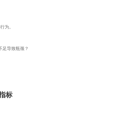
停行为。
不足导致瓶颈？
合指标