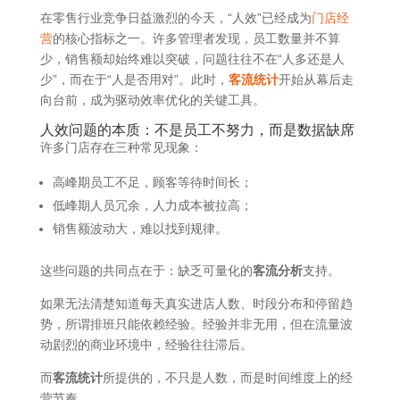
在零售行业竞争日益激烈的今天，“人效”已经成为
门店经
营
的核心指标之一。许多管理者发现，员工数量并不算
少，销售额却始终难以突破，问题往往不在“人多还是人
少”，而在于“人是否用对”。此时，
客流统计
开始从幕后走
向台前，成为驱动效率优化的关键工具。
人效问题的本质：不是员工不努力，而是数据缺席
许多门店存在三种常见现象：
高峰期员工不足，顾客等待时间长；
低峰期人员冗余，人力成本被拉高；
销售额波动大，难以找到规律。
这些问题的共同点在于：缺乏可量化的
客流分析
支持。
如果无法清楚知道每天真实进店人数、时段分布和停留趋
势，所谓排班只能依赖经验。经验并非无用，但在流量波
动剧烈的商业环境中，经验往往滞后。
而
客流统计
所提供的，不只是人数，而是时间维度上的经
营节奏。