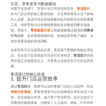
引言：零售变革与数据驱动
在数字化浪潮下，零售行业正经历深刻变革。
客流统计
，
作为门店运营的核心数据指标，不仅帮助零售企业了解每
日人流量，更成为优化营销策略和提升销售转化率的重要
工具。传统零售往往依赖销售额和库存数据判断市场表
现，而如今，
零售数据分析
让商家能够通过精准的
消费者
行为
洞察，提前预测高峰时段、热销品类和客户偏好，从
而实现更高效的资源调配。
未来零售不仅仅是商品交易，更是基于数据的智能运营生
态。无论是大型连锁超市还是社区便利店，
客流统计
的应
用价值正在被重新定义，为零售企业提供全方位的运营支
撑。
客流统计的核心价值
1. 提升门店运营效率
通过
客流统计
，商家可以实时掌握门店的人流趋势。结合
智能分析系统
，零售管理者可以在高峰期合理安排员工轮
班，优化收银台布局，减少客户等待时间。这不仅提升了
消费者的购物体验，也降低了人力成本。例如，FOORIR