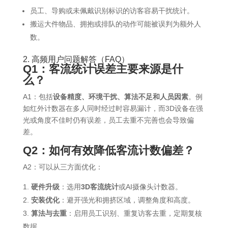
员工、导购或未佩戴识别标识的访客容易干扰统计。
搬运大件物品、拥抱或排队的动作可能被误判为额外人
数。
2. 高频用户问题解答（FAQ）
Q1：客流统计误差主要来源是什
么？
A1：包括
设备精度、环境干扰、算法不足和人员因素
。例
如红外计数器在多人同时经过时容易漏计，而3D设备在强
光或角度不佳时仍有误差，员工去重不完善也会导致偏
差。
Q2：如何有效降低客流计数偏差？
A2：可以从三方面优化：
硬件升级
：选用
3D客流统计
或AI摄像头计数器。
安装优化
：避开强光和拥挤区域，调整角度和高度。
算法与去重
：启用员工识别、重复访客去重，定期复核
数据。