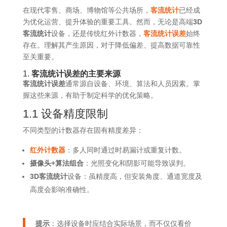
在现代零售、商场、博物馆等公共场所，
客流统计
已经成
为优化运营、提升体验的重要工具。然而，无论是高端
3D
客流统计
设备，还是传统红外计数器，
客流统计误差
始终
存在。理解其产生原因，对于降低偏差、提高数据可靠性
至关重要。
1.
客流统计误差的主要来源
客流统计误差
通常源自设备、环境、算法和人员因素。掌
握这些来源，有助于制定科学的优化策略。
1.1 设备精度限制
不同类型的计数器存在固有精度差异：
红外计数器
：多人同时通过时易漏计或重复计数。
摄像头+算法组合
：光照变化和阴影可能导致误判。
3D客流统计
设备：虽精度高，但安装角度、通道宽度及
高度会影响准确性。
提示
：选择设备时应结合实际场景，而不仅仅看价