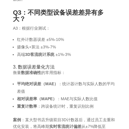
Q3：不同类型设备误差差异有多
大？
A3：根据行业测试：
红外计数器误差 ±5%-10%
摄像头+算法 ±3%-7%
高端
3D客流统计系统
±1%-3%
3. 数据误差量化方法
衡量
数据准确性
的常用指标：
平均绝对误差（MAE）
：统计器计数与实际人数的平均
差值
相对误差率（MAPE）
：MAE与实际人数比值
重复计数率
：跨设备统计时，重复识别比例
案例
：某大型书店升级双目3D计数器后，通过员工去重和
优化安装，将高峰期
实时客流统计偏差
从±7%降低至