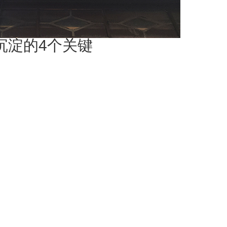
沉淀的4个关键
制